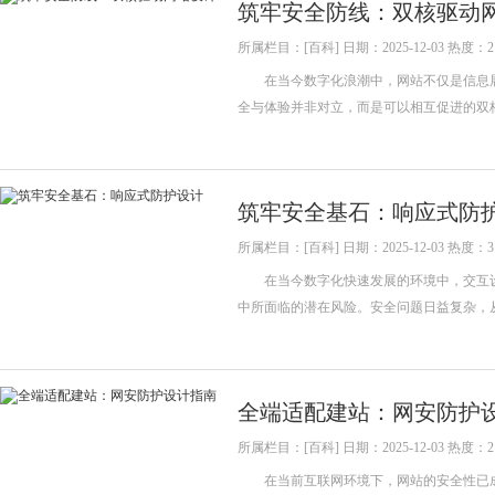
筑牢安全防线：双核驱动
所属栏目：[百科] 日期：2025-12-03 热度：2
在当今数字化浪潮中，网站不仅是信息展
全与体验并非对立，而是可以相互促进的
筑牢安全基石：响应式防
所属栏目：[百科] 日期：2025-12-03 热度：3
在当今数字化快速发展的环境中，交互设
中所面临的潜在风险。安全问题日益复杂，
全端适配建站：网安防护
所属栏目：[百科] 日期：2025-12-03 热度：2
在当前互联网环境下，网站的安全性已成