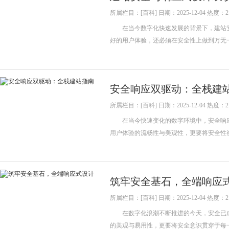
所属栏目：[百科] 日期：2025-12-04 热度：2
在当今数字化快速发展的背景下，建站安
好的用户体验，还必须在安全性上做到万
安全响应双驱动：全栈建
所属栏目：[百科] 日期：2025-12-04 热度：2
在当今快速变化的数字环境中，安全响应
用户体验的流畅性与美观性，更要将安全性
筑牢安全基石，全端响应
所属栏目：[百科] 日期：2025-12-04 热度：2
在数字化浪潮不断推进的今天，安全已成
的美观与易用性，更要将安全意识贯穿于