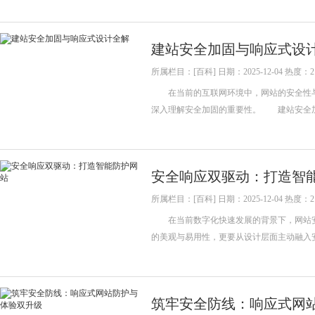
建站安全加固与响应式设
所属栏目：[百科] 日期：2025-12-04 热度：2
在当前的互联网环境中，网站的安全性与
深入理解安全加固的重要性。 建站安全
安全响应双驱动：打造智
所属栏目：[百科] 日期：2025-12-04 热度：2
在当前数字化快速发展的背景下，网站安
的美观与易用性，更要从设计层面主动融
筑牢安全防线：响应式网