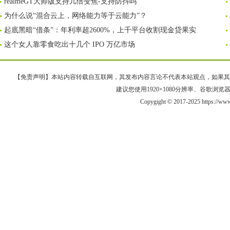
realmeGT大师版支持几倍变焦-支持防抖吗
为什么说“混合云上，网络能力等于云能力”？
起底黑暗“借条”：年利率超2600%，上千平台收割现金贷果实
这个女人靠零食吃出十几个 IPO 万亿市场
【免责声明】本站内容转载自互联网，其发布内容言论不代表本站观点，如果其链接、
建议您使用1920×1080分辨率、谷歌浏览器Goo
Copygight © 2017-2025 https://ww