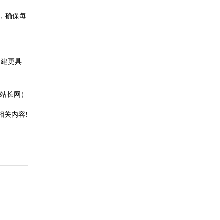
，确保每
构建更具
1站长网）
相关内容!