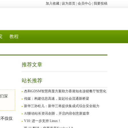
加入收藏
|
设为首页
|
会员中心
|
我要投稿
院
教程
推荐文章
站长推荐
杰和GDSM智慧商显方案助力香港知名连锁餐厅智慧化
们深
传媒：构建信息高速，架起社会流通新桥梁
新华三孙松儿：新华三将提供集成式综合安全能力
AI驱动站长资讯创新，开启内容创意新篇章
术不仅仅
V10: 进一步支持 Linux！