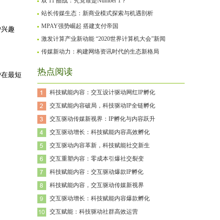
双 11 酣战：究竟谁是Number 1？
站长传媒生态：新商业模式探索与机遇剖析
MPAY强势崛起 搭建支付帝国
户兴趣
激发计算产业新动能 “2020世界计算机大会”新闻
传媒新动力：构建网络资讯时代的生态新格局
热点阅读
户在最短
科技赋能内容：交互设计驱动网红IP孵化
交互赋能内容破局，科技驱动IP全链孵化
交互驱动传媒新视界：IP孵化与内容跃升
交互驱动增长：科技赋能内容高效孵化
交互驱动内容革新，科技赋能社交新生
交互重塑内容：零成本引爆社交裂变
科技赋能内容：交互驱动爆款IP孵化
科技赋能内容，交互驱动传媒新视界
交互驱动增长：科技赋能内容爆款孵化
交互赋能：科技驱动社群高效运营