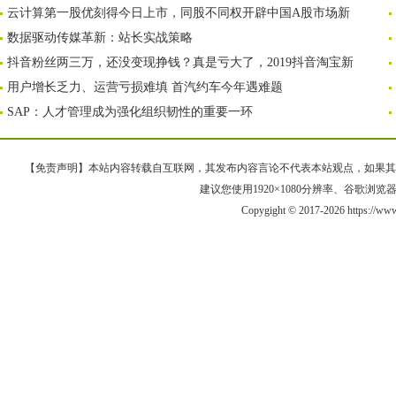
云计算第一股优刻得今日上市，同股不同权开辟中国A股市场新
数据驱动传媒革新：站长实战策略
抖音粉丝两三万，还没变现挣钱？真是亏大了，2019抖音淘宝新
用户增长乏力、运营亏损难填 首汽约车今年遇难题
SAP：人才管理成为强化组织韧性的重要一环
【免责声明】本站内容转载自互联网，其发布内容言论不代表本站观点，如果其链接、
建议您使用1920×1080分辨率、谷歌浏览器Goo
Copygight © 2017-2026 https://ww