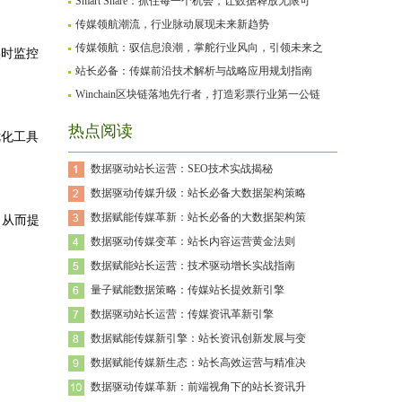
Smart Share：抓住每一个机会，让数据释放无限可
传媒领航潮流，行业脉动展现未来新趋势
传媒领航：驭信息浪潮，掌舵行业风向，引领未来之
实时监控
站长必备：传媒前沿技术解析与战略应用规划指南
Winchain区块链落地先行者，打造彩票行业第一公链
热点阅读
优化工具
数据驱动站长运营：SEO技术实战揭秘
数据驱动传媒升级：站长必备大数据架构策略
数据赋能传媒革新：站长必备的大数据架构策
，从而提
数据驱动传媒变革：站长内容运营黄金法则
数据赋能站长运营：技术驱动增长实战指南
量子赋能数据策略：传媒站长提效新引擎
数据驱动站长运营：传媒资讯革新引擎
数据赋能传媒新引擎：站长资讯创新发展与变
数据赋能传媒新生态：站长高效运营与精准决
数据驱动传媒革新：前端视角下的站长资讯升