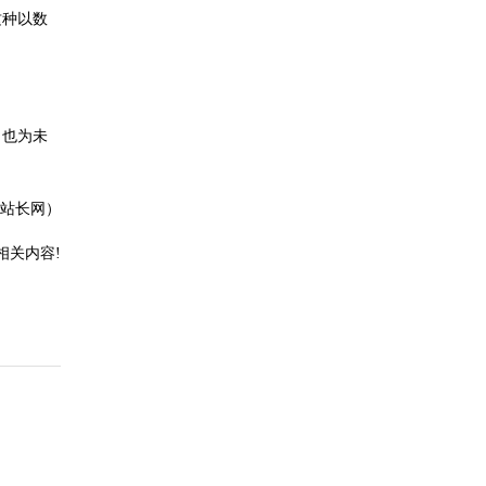
这种以数
，也为未
1站长网）
相关内容!